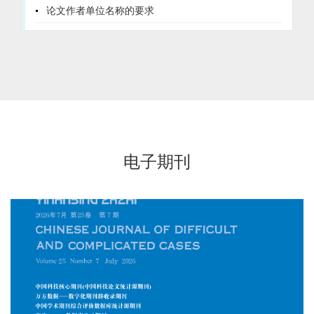
论文作者单位名称的要求
死亡的独立危险因素[OR(95%CI)=2.328(1.077～5.031)、
3.717(1.026～13.470)、4.991(1.663～14.982)、1.239(1.093～
1.404)、1.155(1.024～1.303)、2.166(1.421～3.302)],ETS2高为独
立保护因素[OR(95%CI)=0.284(0.149～0.540)];血清SEMA6B、
ETS2水平单独及二者联合预测HBV-ACLF患者预后不良的AUC分别
为0.805、0.796、0.898，二者联合预测的AUC大于各指标单独预
测(Z/P=3.358/<0.001、3.295/<0.001)。结论 HBV-ACLF患者血清
SEMA6B水平升高，ETS2水平降低，两指标与HBV-ACLF患者预后
死亡的发生密切相关，二者联合检测可提高对HBV-ACLF预后的预
测价值。
电子期刊