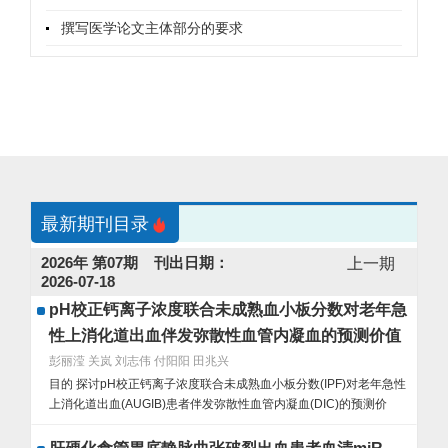
撰写医学论文主体部分的要求
最新期刊目录
2026年 第07期
刊出日期：
上一期
2026-07-18
pH校正钙离子浓度联合未成熟血小板分数对老年急
性上消化道出血伴发弥散性血管内凝血的预测价值
彭丽滢 关岚 刘志伟 付阳阳 田兆兴
目的 探讨pH校正钙离子浓度联合未成熟血小板分数(IPF)对老年急性
上消化道出血(AUGIB)患者伴发弥散性血管内凝血(DIC)的预测价
值。方法 选取2022年1月—2025年1月首都医科大学附属北京积水
潭医院急诊科就诊的老年AUGIB患者126例作为观察对象，根据是