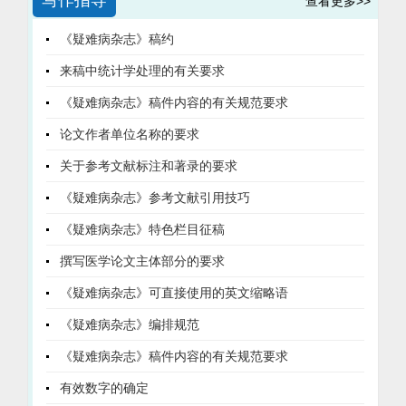
写作指导
查看更多>>
例、晚期亚组37例，再根据90 d预后分为死亡亚组61例与存活亚组
(χ2/P=4.946/0.026、4.127/0.042,t/P=5.032/<0.001、
[OR(95%CI)=2.856(1.155～7.064)、2.106(1.067～4.157)、
IPF高是老年AUGIB患者伴发DIC的独立危险因素，二者联合检测可
78例;另按照1∶1比例选取同期医院健康体检者139例为健康对照组。
4.112/<0.001、5.592/<0.001、4.017/<0.001、2.070/0.041、
2.163(1.120～4.179)],miR-26b高、miR-145高为独立保护因素
提高预测效能，为临床早期识别高风险患者提供参考。
《疑难病杂志》稿约
采用酶联免疫吸附法检测血清SEMA6B、ETS2水平及炎性因子[白
3.078/0.003、2.412/0.018、3.479/<0.001);多因素Logistic回归分
[OR(95%CI)=0.623(0.457～0.849)、0.372(0.174～0.794)];血清
介素(IL)-1β、IL-6、肿瘤坏死因子-α(TNF-α)]水平;
析显示，CA72-4、CA19-9、AFP、SUA、CEA高为CAG合并HP感
miR-26b、miR-145、miR-122表达水平单独及三者联合预测LC-
来稿中统计学处理的有关要求
Pearson/Spearman相关分析HBV-ACLF患者血清SEMA6B、ETS2
染患者发生癌变的独立危险因素[OR(95%CI)=1.606(1.182～
EGVB患者再出血的曲线下面积(AUC)分别为0.809、0.794、
水平与炎性指标、肝衰竭分期的相关性;多因素Logistic回归分析
2.183)、1.088(1.028～1.152)、1.171(1.070～1.283)、
0.812、0.932，三者联合优于各自单独预测效能
《疑难病杂志》稿件内容的有关规范要求
HBV-ACLF患者预后不良的影响因素;受试者工作特征(ROC)曲线评
1.018(1.006～1.031)、1.524(1.043～2.225)],PGⅠ高为独立保护因
(Z/P=3.966/<0.001、4.618/<0.001、2.950/0.003);血清miR-26b、
价血清SEMA6B、ETS2水平对HBV-ACLF患者预后不良的预测效
素[OR(95%CI)=0.946(0.906～0.988)];ROC曲线显示CA72-4、
miR-145低表达的LC-EGVB患者发生再出血的风险分别为miR-
论文作者单位名称的要求
能。结果 HBV-ACLF组血清SEMA6B、IL-1β、IL-6、TNF-α水平均
CA19-9、AFP、SUA、PGⅠ、CEA、列线图模型的AUC分别为
26b、miR-145高表达患者的4.316、5.503倍，血清miR-122高表达
关于参考文献标注和著录的要求
高于健康对照组，ETS2水平低于健康对照组(t/P=10.021/<0.001、
0.724、0.692、0.780、0.682、0.678、0.665、0.926，校准曲线
患者发生再出血的风险为miR-122低表达患者的5.539倍
18.332/<0.001、24.142/<0.001、32.238/<0.001、
显示预测曲线与理想线基本重合，决策曲线显示列线图模型在0～
(χ2/P=38.652/<0.001、38.225/<0.001、62.225/<0.001);对预测模
《疑难病杂志》参考文献引用技巧
13.053/<0.001);早期亚组、中期亚组、晚期亚组HBV-ACLF患者血
0.92阈值设定下均能提供正的净收益。结论 基于CA72-4、AFP、
型进行内部验证分析显示，校准曲线与理想曲线的契合度较高，拟
清SEMA6B、IL-1β、IL-6、TNF-α水平依次升高，ETS2水平依次降
SUA等指标构建的列线图模型对CAG合并HP感染患者发生癌变具有
合优度H-L检验结果为χ2=9.510,P=0.393。结论 LC-EGVB患者血清
《疑难病杂志》特色栏目征稿
低(F/P=196.132/<0.001、132.220/<0.001、273.083/<0.001、
较高的预测价值，可为临床实践中早期识别癌变高风险的CAG合并
miR-26b、miR-145表达水平降低，血清miR-122表达水平上升，三
232.329/<0.001、299.660/<0.001);死亡亚组血清SEMA6B高于存
HP感染患者、制定个体化干预策略提供科学依据。
者联合检测对LC-EGVB患者再出血有更高的预测效能，具有一定的
撰写医学论文主体部分的要求
活亚组，ETS2低于存活亚组(t/P=7.286/<0.001,5.987/<0.001);
临床实用性。
《疑难病杂志》可直接使用的英文缩略语
HBV-ACLF患者血清SEMA6B水平与IL-1β、IL-6、TNF-α、肝衰竭
分期呈正相关[r(rs)/P=0.769/<0.001、0.736/<0.001、
《疑难病杂志》编排规范
0.800/<0.001、0.802/<0.001],ETS2水平与IL-1β、IL-6、TNF-α、
肝衰竭分期呈负相关
《疑难病杂志》稿件内容的有关规范要求
[r(rs)/P=-0.734/<0.001、-0.796/<0.001、-0.761/<0.001、-0.883/<0.001];
ACLF分期中晚期、上消化道出血、国际标准化比值(INR)高、终末
有效数字的确定
期肝病模型(MELD)评分高、IL-6高、SEMA6B高为HBV-ACLF患者