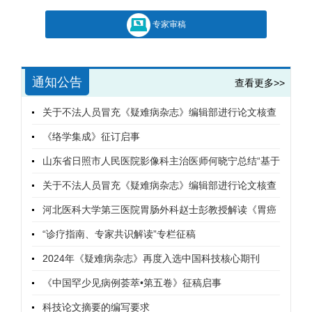
专家审稿
通知公告
查看更多>>
关于不法人员冒充《疑难病杂志》编辑部进行论文核查
的紧急声明
《络学集成》征订启事
山东省日照市人民医院影像科主治医师何晓宁总结“基于
双源CT增强扫描对腹腔干—肠系膜上动脉共干的解剖学
关于不法人员冒充《疑难病杂志》编辑部进行论文核查
及并发症评估”摘要视频
的紧急声明
河北医科大学第三医院胃肠外科赵士彭教授解读《胃癌
肝转移诊断与综合治疗中国专家共识（2024版）》摘要
“诊疗指南、专家共识解读”专栏征稿
视频
2024年《疑难病杂志》再度入选中国科技核心期刊
《中国罕少见病例荟萃•第五卷》征稿启事
科技论文摘要的编写要求