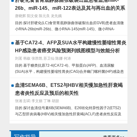
肝硬化食管胃底静脉曲张破裂出血患者血清miR-
否伴发DIC分为DIC组40例和非DIC组86例。采用全自动生化分析仪
26b、miR-145、miR-122表达及其与再出血的关系
检测血清pH校正钙离子浓度，全自动血液分析仪检测IPF及其他凝
唐晓辉 阳文俊 陈元良 龙先娥
血相关指标; Pearson相关法分析pH校正钙离子浓度、IPF与
目的 探讨肝硬化(LC)食管胃底静脉曲张破裂出血(EGVB)患者血清微
APACHEⅡ评分的相关性;多因素Logistic回归分析老年AUGIB患者
小RNA-26b(miR-26b)、微小RNA-145(miR-145)、微小RNA-
伴发DIC的影响因素;相对危险度分析不同水平pH校正钙离子浓度、
122(miR-122)表达及其与再出血的关系。方法 选取2022年10月—
IPF对老年AUGIB患者伴发DIC的影响;受试者工作特征(ROC)曲线分
2024年10月桂林医科大学第二附属医院消化内科治疗的LC-EGVB
析pH校正钙离子浓度、IPF对老年AUGIB患者伴发DIC的预测价值。
基于CA72-4、AFP及SUA水平构建慢性萎缩性胃炎
患者173例为EGVB组，根据随访12个月的再出血情况将其分为再出
结果 DIC组pH校正钙离子浓度低于非DIC组，IPF水平高于非DIC组
HP感染患者癌变风险预测列线图模型与效能分析
血亚组58例与未再出血亚组115例，另选取同期治疗的LC无EGVB
(t/P=8.963/<0.001、12.365/<0.001); Pearson相关性分析显示，老
刘茗 韩叙 张胜凯 苏卫仙 陈娜 何涛
患者168例为Con组。qRT-PCR法测定血清miR-26b、miR-145、
年AUGIB患者pH校正钙离子浓度与APACHEⅡ评分呈负相关
目的 基于糖类抗原72-4(CA72-4)、甲胎蛋白(AFP)、血清尿酸
miR-122表达水平;多因素Logistic回归分析LC-EGVB患者发生再出
(r/P=-0.723/<0.001),IPF与APACHEⅡ评分呈正相关
(SUA)水平，构建慢性萎缩性胃炎(CAG)合并幽门螺杆菌(HP)感染患
血的影响因素;ROC曲线分析血清miR-26b、miR-145、miR-122表
(r/P=0.756/<0.001); APACHEⅡ评分高、D-D高、IPF高是老年
者的癌变风险预测模型，并验证其预测效能。方法 前瞻性纳入2022
达水平对LC-EGVB患者再出血的预测效能，并进行内部验证;相对危
AUGIB患者伴发DIC的独立危险因素[OR(95%CI)=1.752(1.198～
年1月—2025年1月廊坊市人民医院消化科收治的CAG合并HP感染
险度分析不同血清miR-26b、miR-145、miR-122表达水平对LC-
2.568)、2.785(1.463～5.298)、3.486(1.675～7.200)],pH校正钙离
血清SEMA6B、ETS2与HBV相关慢加急性肝衰竭
患者122例，根据是否发生癌变分为癌变组61例与非癌变组61例。
EGVB患者再出血的影响。结果 与Con组比较，EGVB组血清miR-
子浓度高、PLT高是独立保护因素[OR(95%CI)=0.312(0.158～
患者炎性反应及预后的相关性
采用多因素Logistic回归分析CAG合并HP感染患者发生癌变的影响
26b、miR-145水平降低，血清miR-122水平升高
0.612)、0.311(0.196～0.621)];相对危险度分析显示，pH校正钙离
张湘 彭莉 李文丽 丁琳 胡甜
因素，根据影响因素构建列线图模型;采用受试者工作特征(ROC)曲
(t/P=14.617/<0.001、9.481/<0.001、11.604/<0.001);再出血亚组
子浓度低水平患者伴发DIC的风险是高水平患者的2.286倍
目的 探讨血清信号素6B(SEMA6B)、E26转化特异性因子2(ETS2)
线分析该模型对CAG合并HP感染患者发生癌变的预测效能，并使用
门静脉内径、重度食管静脉曲张占比及血清miR-122水平高于未再
(χ2/P=10.895/<0.001),IPF高水平患者伴发DIC的风险是低水平患者
与乙型肝炎病毒(HBV)相关慢加急性肝衰竭(ACLF)患者炎性反应及
决策曲线和校准曲线对列线图预测模型进行验证。结果 癌变组木村-
出血亚组，血清miR-26b、miR-145水平低于未再出血亚组
的2.573倍(χ2/P=12.658/<0.001); pH校正钙离子浓度、IPF及二者联
预后的相关性。方法 选取2023年1月—2025年8月湖南中医药大学
竹本分型O型、HP分型Ⅰ型比例及CA72-4、CA19-9、AFP、
(χ2/t/P=3.031/0.003、13.499/<0.001、6.830/<0.001、
合预测老年AUGIB患者伴发DIC的曲线下面积(AUC)分别为0.828、
第一附属医院肝病科收治的HBV-ACLF患者139例为HBV-ACLF组，
SUA、胃蛋白酶原Ⅱ(PGⅡ)、癌胚抗原(CEA)、天门冬氨酸氨基转
7.597/<0.001、7.298/<0.001);重度食管静脉曲张、门静脉内径大、
0.845、0.915，二者联合预测的AUC高于其各自单独预测
将HBV-ACLF患者根据肝衰竭分期分为早期亚组58例、中期亚组44
移酶(AST)水平高于非癌变组，PGⅠ低于非癌变组
血清miR-122高为LC-EGVB患者再出血的独立危险因素
(Z/P=2.985/0.003、3.216/<0.001)。结论 pH校正钙离子浓度低、