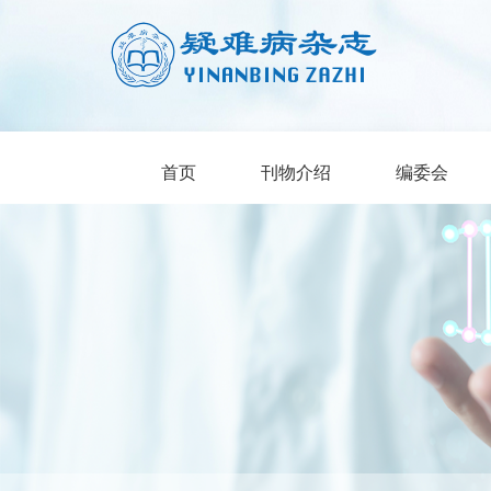
首页
刊物介绍
编委会