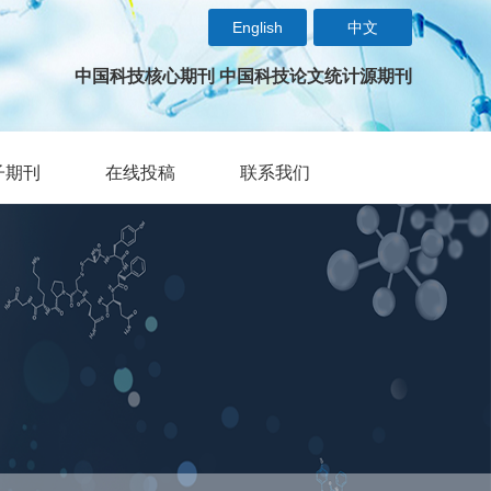
English
中文
中国科技核心期刊 中国科技论文统计源期刊
子期刊
在线投稿
联系我们