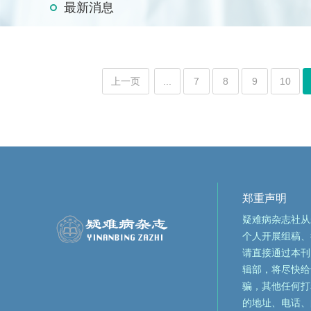
最新消息
上一页
...
7
8
9
10
郑重声明
疑难病杂志社从
个人开展组稿、
请直接通过本刊
辑部，将尽快给
骗，其他任何打
的地址、电话、